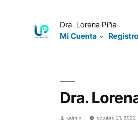
Saltar
al
Dra. Lorena Piña
contenido
Mi Cuenta
Registr
Dra. Loren
Publicado
admin
octubre 21, 2022
por